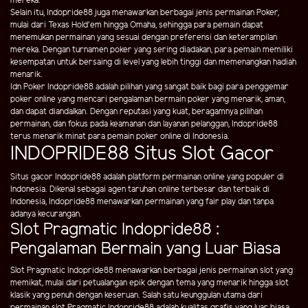
mereka.
Selain itu, Indopride88 juga menawarkan berbagai jenis permainan Poker,
mulai dari Texas Hold'em hingga Omaha, sehingga para pemain dapat
menemukan permainan yang sesuai dengan preferensi dan keterampilan
mereka. Dengan turnamen poker yang sering diadakan, para pemain memiliki
kesempatan untuk bersaing di level yang lebih tinggi dan memenangkan hadiah
menarik.
Idn Poker Indopride88 adalah pilihan yang sangat baik bagi para penggemar
poker online yang mencari pengalaman bermain poker yang menarik, aman,
dan dapat diandalkan. Dengan reputasi yang kuat, beragamnya pilihan
permainan, dan fokus pada keamanan dan layanan pelanggan, Indopride88
terus menarik minat para pemain poker online di Indonesia.
INDOPRIDE88 Situs Slot Gacor
Situs gacor Indopride88 adalah platform permainan online yang populer di
Indonesia. Dikenal sebagai agen taruhan online terbesar dan terbaik di
Indonesia, Indopride88 menawarkan permainan yang fair play dan tanpa
adanya kecurangan.
Slot Pragmatic Indopride88 :
Pengalaman Bermain yang Luar Biasa
Slot Pragmatic Indopride88 menawarkan berbagai jenis permainan slot yang
memikat, mulai dari petualangan epik dengan tema yang menarik hingga slot
klasik yang penuh dengan keseruan. Salah satu keunggulan utama dari
permainan slot Pragmatic Indopride88 adalah kualitas grafis yang luar biasa,