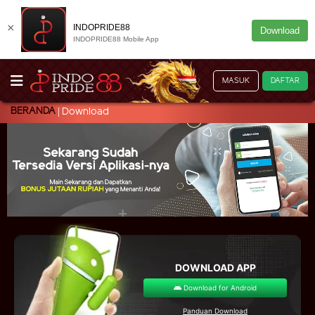
×
INDOPRIDE88
Download
INDOPRIDE88 Mobile App
MASUK
DAFTAR
BERANDA
Download
DOWNLOAD APP
Download for Android
Panduan Download